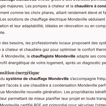
gie majeures. Les pompes à chaleur et la
chaudière à con
rment comme les choix phares, alliant rendement élevé et f
Les solutions de chauffage électrique Mondeville séduisent 
llation et leur adaptabilité, idéales en rénovation ou en co
nte.
té des besoins, les professionnels locaux proposent des sy
 chaleur et chaudière gaz pour optimiser le confort therm
 À Mondeville, le
chauffagiste Mondeville
adapte ses conse
profil énergétique de votre logement, après un diagnostic pe
ansition énergétique
 du
système de chauffage Mondeville
s’accompagne fréqu
litant l’accès à une chaudière à condensation Mondeville pe
que Mondeville nouvelle génération. Les propriétaires bénéfic
 leur permettant de mieux planifier leur projet en toute tran
Mondeville certifié RGE est primordial pour sécuriser l’obte