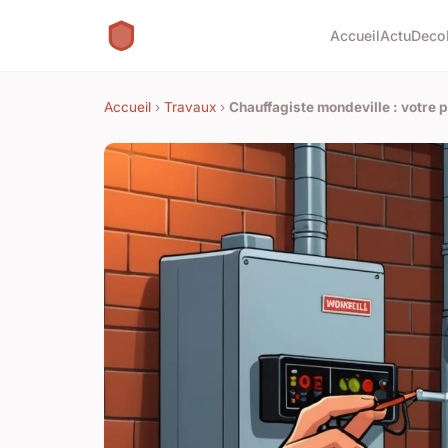
Accueil
Actu
Deco
Accueil
›
Travaux
›
Chauffagiste mondeville : votre p