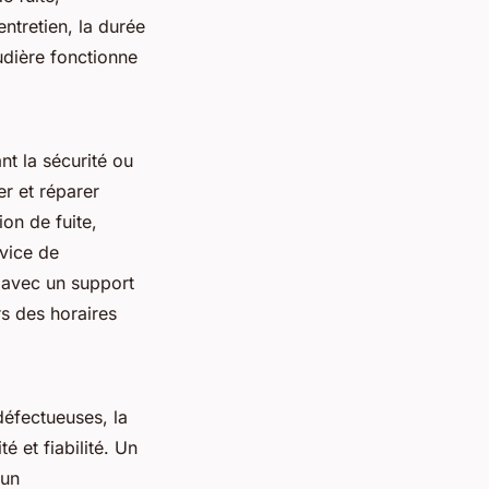
ntretien, la durée
udière fonctionne
t la sécurité ou
er et réparer
on de fuite,
rvice de
 avec un support
s des horaires
éfectueuses, la
é et fiabilité. Un
 un