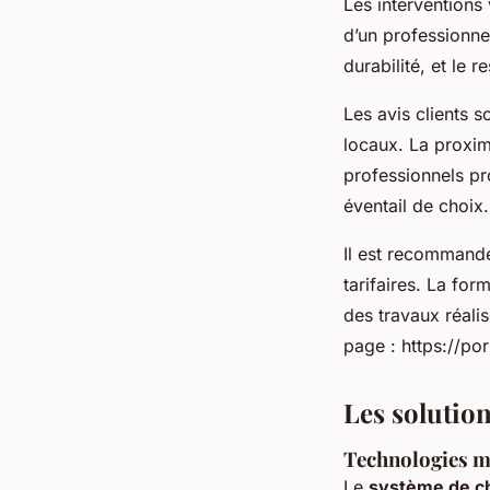
Les interventions 
d’un professionnel
durabilité, et le 
Les avis clients s
locaux. La proximi
professionnels pr
éventail de choix.
Il est recommandé
tarifaires. La for
des travaux réali
page : https://po
Les solutio
Technologies m
Le
système de c