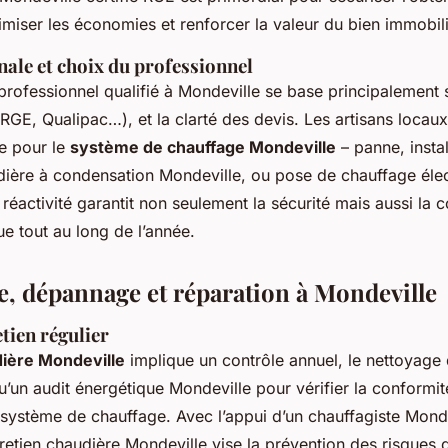
miser les économies et renforcer la valeur du bien immobili
nale et choix du professionnel
 professionnel qualifié à Mondeville se base principalement s
 (RGE, Qualipac…), et la clarté des devis. Les artisans locau
de pour le
système de chauffage Mondeville
– panne, instal
dière à condensation Mondeville, ou pose de chauffage éle
réactivité garantit non seulement la sécurité mais aussi la c
e tout au long de l’année.
, dépannage et réparation à Mondeville
etien régulier
dière Mondeville
implique un contrôle annuel, le nettoyage
qu’un audit énergétique Mondeville pour vérifier la conformit
ystème de chauffage. Avec l’appui d’un chauffagiste Monde
retien chaudière Mondeville vise la prévention des risques d