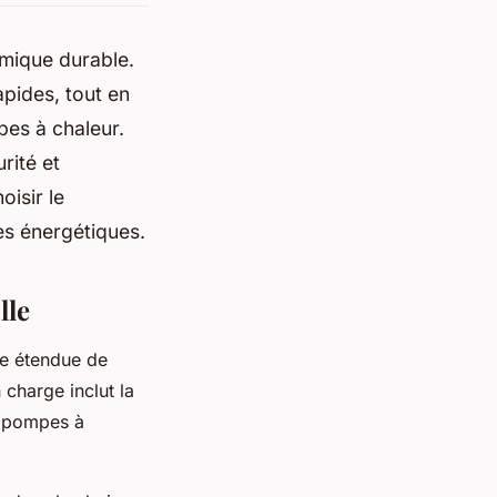
rmique durable.
apides, tout en
es à chaleur.
rité et
isir le
es énergétiques.
lle
e étendue de
 charge inclut la
, pompes à