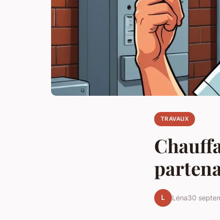
TRAVAUX
Chauffa
partena
L
Léna
30 septe