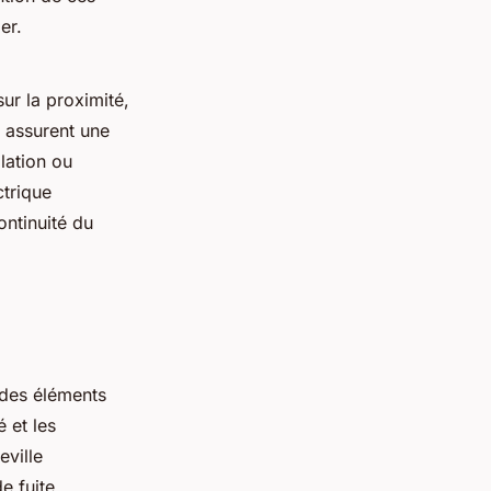
er.
ur la proximité,
x assurent une
lation ou
ctrique
ontinuité du
 des éléments
é et les
ville
e fuite,