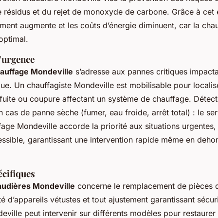
 résidus et du rejet de monoxyde de carbone. Grâce à cet e
ement augmente et les coûts d’énergie diminuent, car la cha
optimal.
’urgence
auffage Mondeville
s’adresse aux pannes critiques impactan
que. Un chauffagiste Mondeville est mobilisable pour localis
fuite ou coupure affectant un système de chauffage. Détecti
 cas de panne sèche (fumer, eau froide, arrêt total) : le se
ge Mondeville accorde la priorité aux situations urgentes,
ssible, garantissant une intervention rapide même en dehor
écifiques
audières Mondeville
concerne le remplacement de pièces d
 d’appareils vétustes et tout ajustement garantissant sécurit
eville peut intervenir sur différents modèles pour restaurer