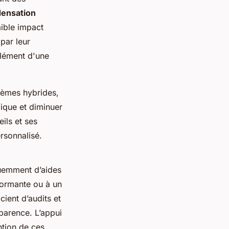
densation
aible impact
par leur
mplément d'une
stèmes hybrides,
ique et diminuer
ils et ses
rsonnalisé.
emment d’aides
rformante ou à un
ient d’audits et
sparence. L’appui
ntion de ces