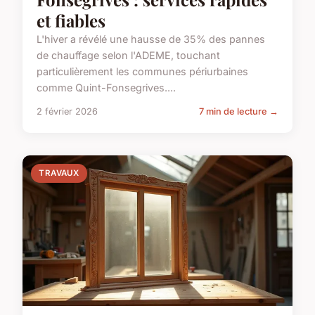
et fiables
L'hiver a révélé une hausse de 35% des pannes
de chauffage selon l'ADEME, touchant
particulièrement les communes périurbaines
comme Quint-Fonsegrives....
2 février 2026
7 min de lecture →
TRAVAUX