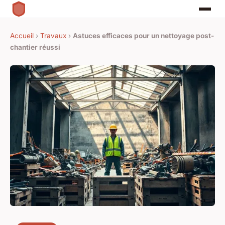
Accueil
›
Travaux
›
Astuces efficaces pour un nettoyage post-
chantier réussi