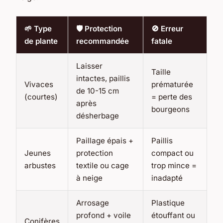
🌱 Type
🛡️ Protection
🚫 Erreur
de plante
recommandée
fatale
Laisser
Taille
intactes, paillis
Vivaces
prématurée
de 10-15 cm
(courtes)
= perte des
après
bourgeons
désherbage
Paillage épais +
Paillis
Jeunes
protection
compact ou
arbustes
textile ou cage
trop mince =
à neige
inadapté
Arrosage
Plastique
profond + voile
étouffant ou
Conifères