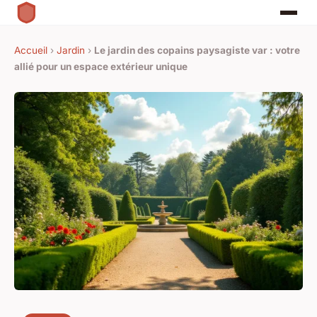
Accueil
›
Jardin
›
Le jardin des copains paysagiste var : votre
allié pour un espace extérieur unique