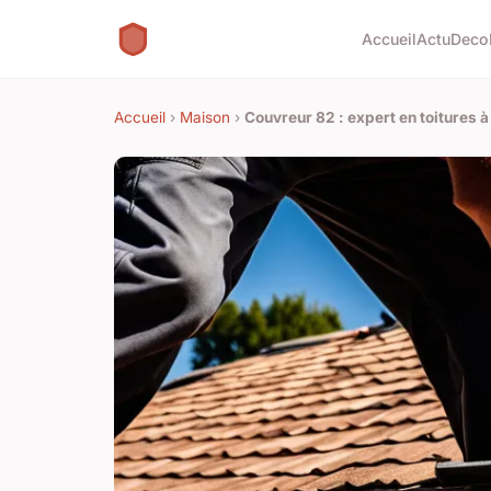
Accueil
Actu
Deco
Accueil
›
Maison
›
Couvreur 82 : expert en toitures 