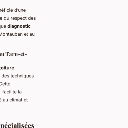
éficie d’une
ne du respect des
aque
diagnostic
 Montauban et au
 au Tarn-et-
toiture
ce des techniques
 Cette
facilite la
é au climat et
spécialisées