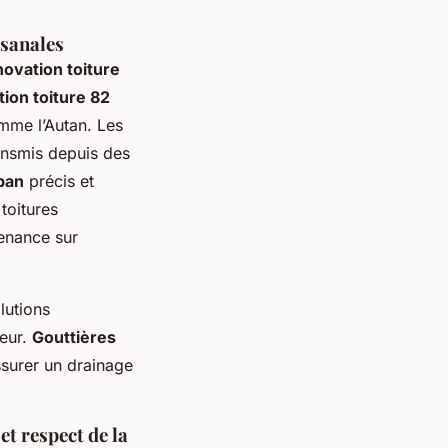
isanales
novation toiture
tion toiture 82
omme l’Autan. Les
ransmis depuis des
ban
précis et
toitures
tenance sur
lutions
teur.
Gouttières
surer un drainage
et respect de la