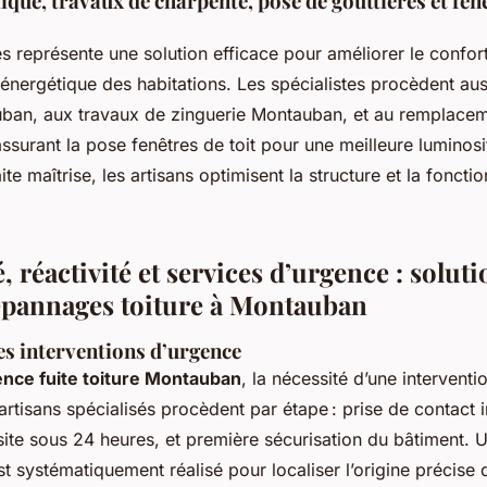
ique, travaux de charpente, pose de gouttières et fenê
es représente une solution efficace pour améliorer le confor
 énergétique des habitations. Les spécialistes procèdent aus
ban, aux travaux de zinguerie Montauban, et au remplaceme
ssurant la pose fenêtres de toit pour une meilleure luminosit
te maîtrise, les artisans optimisent la structure et la foncti
é, réactivité et services d’urgence : solut
dépannages toiture à Montauban
s interventions d’urgence
nce fuite toiture Montauban
, la nécessité d’une interventi
 artisans spécialisés procèdent par étape : prise de contact
ite sous 24 heures, et première sécurisation du bâtiment. 
st systématiquement réalisé pour localiser l’origine précise de