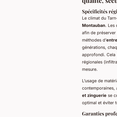
qualité, séc
Spécificités ré
Le climat du Tarn
Montauban
. Les 
afin de préserver
méthodes d’
entre
générations, chaq
approfondi. Cela 
régionales (infilt
mesure.
L’usage de matéri
contemporaines, al
et zinguerie
se co
optimal et éviter 
Garanties profe