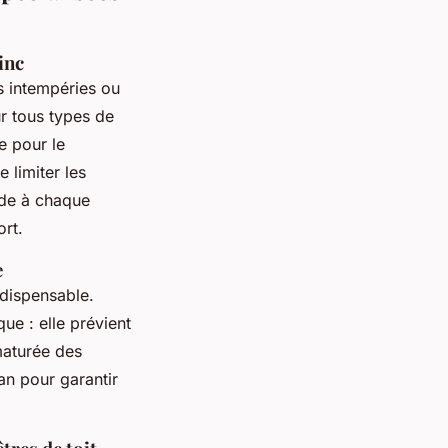
inc
s intempéries ou
ur tous types de
e pour le
 limiter les
hode à chaque
ort.
e
ndispensable.
ue : elle prévient
maturée des
an pour garantir