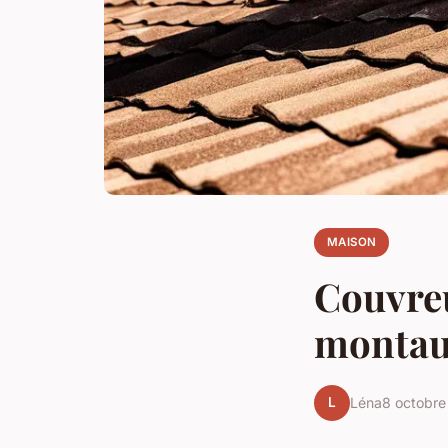
MAISON
Couvreu
montau
L
Léna
8 octobr