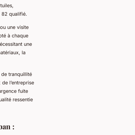
uiles,
 82 qualifié.
ou une visite
pté à chaque
nécessitant une
atériaux, la
e tranquillité
 de l’entreprise
urgence fuite
alité ressentie
ban :