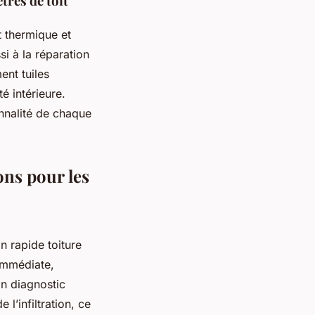
tres de toit
t thermique et
si à la réparation
nt tuiles
é intérieure.
onnalité de chaque
ions pour les
on rapide toiture
 immédiate,
Un diagnostic
 l’infiltration, ce