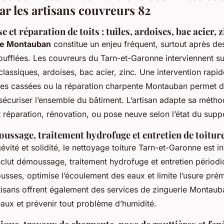
ar les artisans couvreurs 82
 et réparation de toits : tuiles, ardoises, bac acier, z
ure Montauban
constitue un enjeu fréquent, surtout après de
soufflées. Les couvreurs du Tarn-et-Garonne interviennent s
 classiques, ardoises, bac acier, zinc. Une intervention rapid
es cassées ou la réparation charpente Montauban permet de
de sécuriser l’ensemble du bâtiment. L’artisan adapte sa mét
t réparation, rénovation, ou pose neuve selon l’état du supp
ussage, traitement hydrofuge et entretien de toitur
évité et solidité, le nettoyage toiture Tarn-et-Garonne est i
nclut démoussage, traitement hydrofuge et entretien périodiq
ousses, optimise l’écoulement des eaux et limite l’usure pré
tisans offrent également des services de zinguerie Montaub
eaux et prévenir tout problème d’humidité.