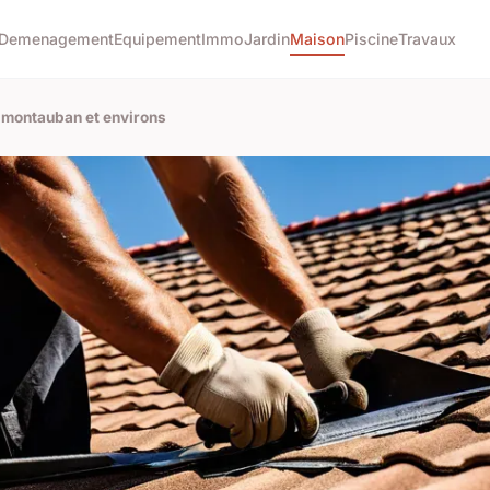
Demenagement
Equipement
Immo
Jardin
Maison
Piscine
Travaux
à montauban et environs