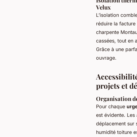
Isolation therm
Velux
L’isolation combl
réduire la facture
charpente Montau
cassées, tout en a
Grâce à une parfai
ouvrage.
Accessibilit
projets et 
Organisation de
Pour chaque
urge
est évidente. Les
déplacement sur s
humidité toiture e