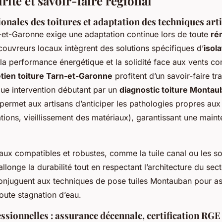
urité et savoir-faire régional
gionales des toitures et adaptation des techniques art
-et-Garonne exige une adaptation continue lors de toute
ré
couvreurs locaux intègrent des solutions spécifiques d’
isola
 la performance énergétique et la solidité face aux vents c
tien toiture Tarn-et-Garonne
profitent d’un savoir-faire t
ue intervention débutant par un
diagnostic toiture Montau
permet aux artisans d’anticiper les pathologies propres aux 
rations, vieillissement des matériaux), garantissant une main
aux compatibles et robustes, comme la tuile canal ou les so
longe la durabilité tout en respectant l’architecture du sec
njuguent aux techniques de pose tuiles Montauban pour as
toute stagnation d’eau.
ssionnelles : assurance décennale, certification RGE 