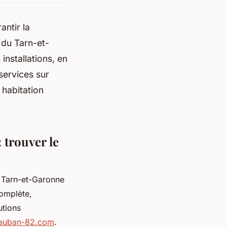
ntir la
x du Tarn-et-
nstallations, en
 services sur
 habitation
 trouver le
u Tarn-et-Garonne
complète,
utions
tauban-82.com
.