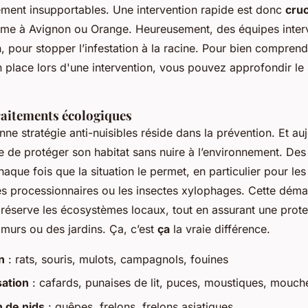
ment insupportables. Une intervention rapide est donc
cruc
mme à Avignon ou Orange. Heureusement, des équipes interv
h, pour stopper l’infestation à la racine. Pour bien compren
n place lors d'une intervention, vous pouvez approfondir le
raitements écologiques
ne stratégie anti-nuisibles réside dans la prévention. Et aujo
le de protéger son habitat sans nuire à l’environnement. Des 
chaque fois que la situation le permet, en particulier pour les
les processionnaires ou les insectes xylophages. Cette dém
éserve les écosystèmes locaux, tout en assurant une prote
 murs ou des jardins. Ça, c’est
ça
la vraie différence.
n
: rats, souris, mulots, campagnols, fouines
sation
: cafards, punaises de lit, puces, moustiques, mouch
n de nids
: guêpes, frelons, frelons asiatiques