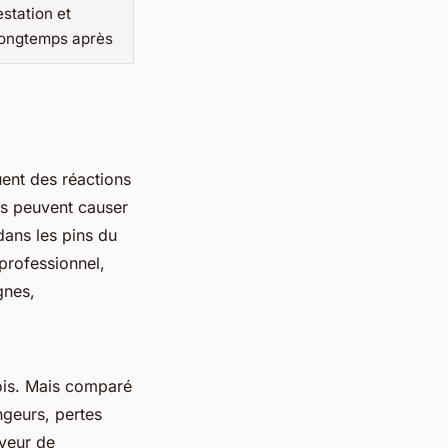
estation et
 longtemps après
uent des réactions
ons peuvent causer
dans les pins du
professionnel,
gnes,
bois. Mais comparé
ngeurs, pertes
aveur de