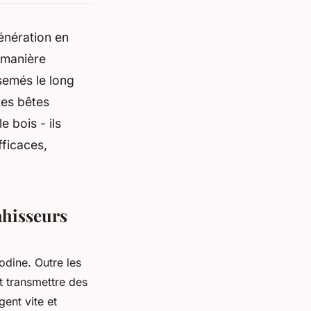
génération en
 manière
semés le long
tes bêtes
e bois - ils
fficaces,
vahisseurs
odine. Outre les
t transmettre des
ent vite et