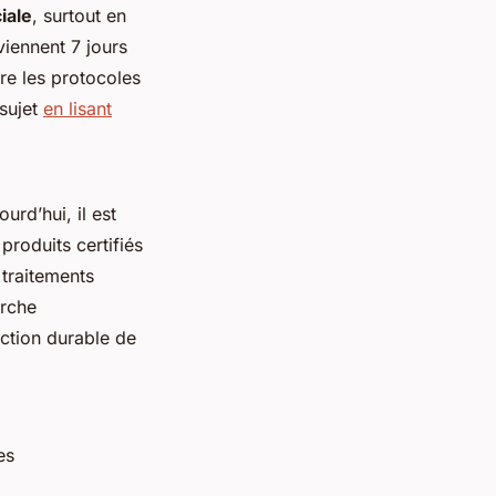
iale
, surtout en
iennent 7 jours
dre les protocoles
 sujet
en lisant
urd’hui, il est
produits certifiés
 traitements
arche
ction durable de
es