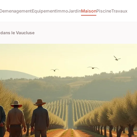
Demenagement
Equipement
Immo
Jardin
Maison
Piscine
Travaux
s dans le Vaucluse