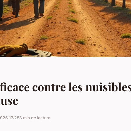
fficace contre les nuisible
luse
026 17:25
8 min de lecture