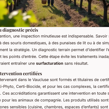
 diagnostic précis
ention, une inspection minutieuse est indispensable. Savoir si
 à des souris domestiques, à des punaises de lit ou à de si
nt la stratégie. Un diagnostic terrain permet d’identifier l
et les points d’entrée. Cette étape évite les traitements inad
rraient entraîner une
surfacturation
sans résultat.
tervention certifiées
tervenant dans le Vaucluse sont formés et titulaires de certi
ti-Phyto, Certi-Biocide, et pour les cas complexes, la certi
t. Ces accréditations garantissent une intervention en toute 
 pour les animaux de compagnie. Les produits utilisés son
 zones sensibles (cuisine, chambres, espaces d’enfants) sont