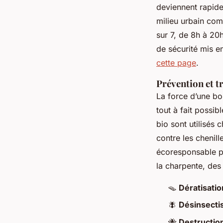
deviennent rapide
milieu urbain co
sur 7, de 8h à 20
de sécurité mis e
cette page
.
Prévention et t
La force d’une bon
tout à fait possib
bio sont utilisés 
contre les chenil
écoresponsable pr
la charpente, des
🪤
Dératisatio
🪰
Désinsecti
🐝
Destructio