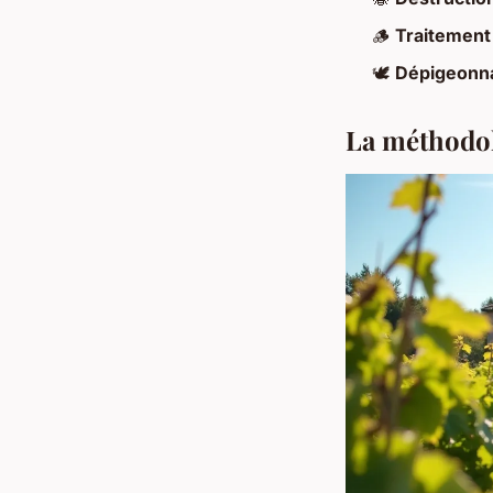
🪵
Traitement
🕊️
Dépigeonn
La méthodolo