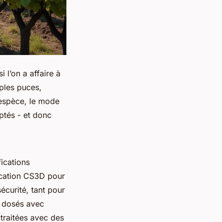
 l’on a affaire à
mples puces,
’espèce, le mode
aptés - et donc
fications
fication CS3D pour
sécurité, tant pour
t dosés avec
 traitées avec des