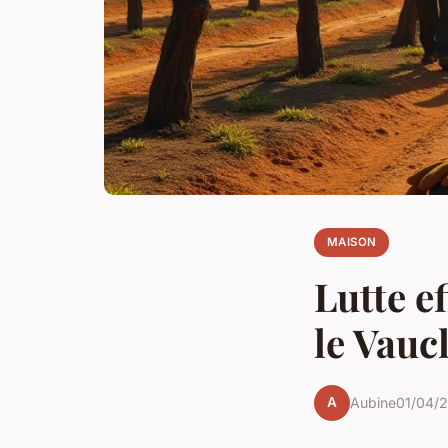
MAISON
Lutte e
le Vauc
A
Aubine
01/04/2