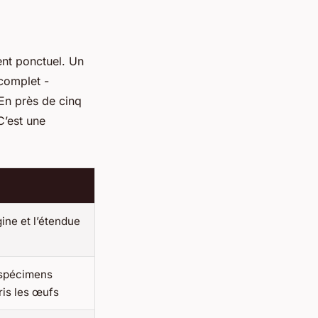
ment ponctuel. Un
 complet -
 En près de cinq
C’est une
ine et l’étendue
 spécimens
ris les œufs