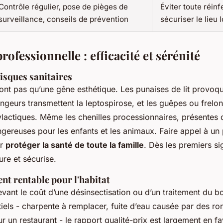
Contrôle régulier, pose de pièges de
Éviter toute réinf
surveillance, conseils de prévention
sécuriser le lieu
rofessionnelle : efficacité et sérénité
isques sanitaires
sont pas qu’une gêne esthétique. Les punaises de lit provoq
rongeurs transmettent la leptospirose, et les guêpes ou frel
actiques. Même les chenilles processionnaires, présentes 
gereuses pour les enfants et les animaux. Faire appel à un 
ur
protéger la santé de toute la famille
. Dès les premiers si
sure et sécurise.
nt rentable pour l'habitat
evant le coût d’une désinsectisation ou d’un traitement du 
iels - charpente à remplacer, fuite d’eau causée par des ro
 un restaurant - le rapport qualité-prix est largement en f