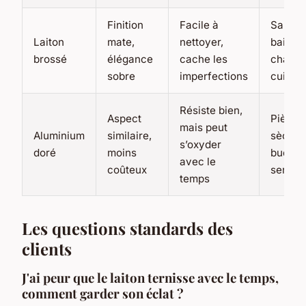
Finition
Facile à
Salle d
Laiton
mate,
nettoyer,
bain,
brossé
élégance
cache les
chambr
sobre
imperfections
cuisine
Résiste bien,
Aspect
Pièces
mais peut
Aluminium
similaire,
sèches
s’oxyder
doré
moins
budget
avec le
coûteux
serré
temps
Les questions standards des
clients
J'ai peur que le laiton ternisse avec le temps,
comment garder son éclat ?