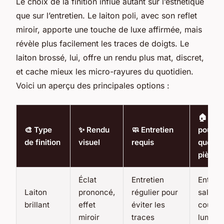
Le choix de la finition influe autant sur l’esthétique
que sur l’entretien. Le laiton poli, avec son reflet
miroir, apporte une touche de luxe affirmée, mais
révèle plus facilement les traces de doigts. Le
laiton brossé, lui, offre un rendu plus mat, discret,
et cache mieux les micro-rayures du quotidien.
Voici un aperçu des principales options :
🏠 Idéa
🎨 Type
✨ Rendu
🧼 Entretien
pour
de finition
visuel
requis
quelle
pièce
Éclat
Entretien
Entrée,
Laiton
prononcé,
régulier pour
salon,
brillant
effet
éviter les
couloir
miroir
traces
lumine