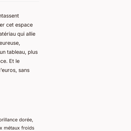
entassent
mer cet espace
ériau qui allie
leureuse,
un tableau, plus
ce. Et le
d’euros, sans
brillance dorée,
ux métaux froids