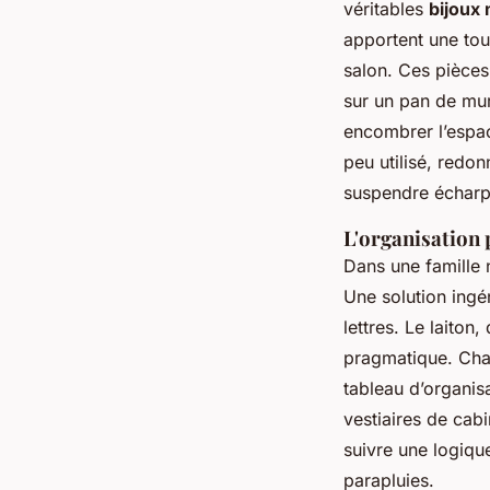
véritables
bijoux
apportent une to
salon. Ces pièces
sur un pan de mur
encombrer l’espac
peu utilisé, redon
suspendre écharpe
L'organisation p
Dans une famille 
Une solution ingé
lettres. Le laiton
pragmatique. Cha
tableau d’organis
vestiaires de cab
suivre une logiqu
parapluies.