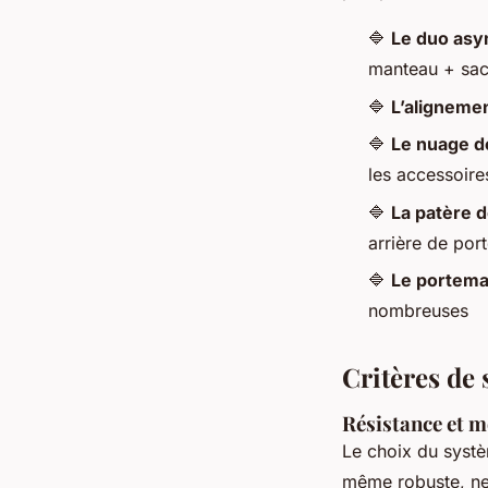
🔷
Le duo asy
manteau + sa
🔷
L’alignemen
🔷
Le nuage d
les accessoire
🔷
La patère d
arrière de por
🔷
Le portema
nombreuses
Critères de
Résistance et m
Le choix du systè
même robuste, ne t