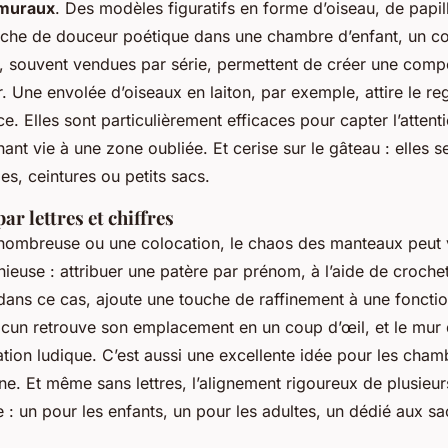
 muraux
. Des modèles figuratifs en forme d’oiseau, de papil
uche de douceur poétique dans une chambre d’enfant, un c
, souvent vendues par série, permettent de créer une compo
. Une envolée d’oiseaux en laiton, par exemple, attire le re
e. Elles sont particulièrement efficaces pour capter l’attent
nant vie à une zone oubliée. Et cerise sur le gâteau : elles s
s, ceintures ou petits sacs.
ar lettres et chiffres
nombreuse ou une colocation, le chaos des manteaux peut vit
nieuse : attribuer une patère par prénom, à l’aide de croch
, dans ce cas, ajoute une touche de raffinement à une fonctio
cun retrouve son emplacement en un coup d’œil, et le mur 
ation ludique. C’est aussi une excellente idée pour les cham
ine. Et même sans lettres, l’alignement rigoureux de plusieu
e : un pour les enfants, un pour les adultes, un dédié aux s