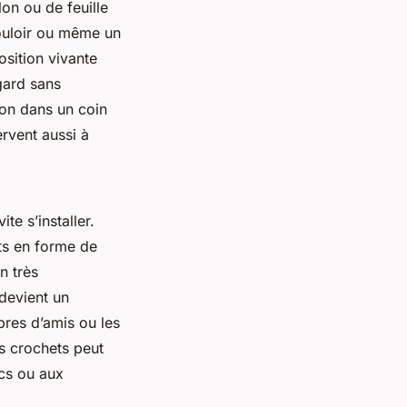
lon ou de feuille
ouloir ou même un
sition vivante
gard sans
ion dans un coin
ervent aussi à
e s’installer.
ets en forme de
n très
devient un
bres d’amis ou les
rs crochets peut
acs ou aux