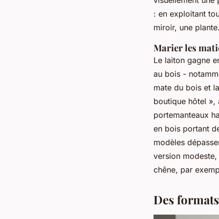
: en exploitant to
miroir, une plante
Marier les mati
Le laiton gagne en
au bois - notamme
mate du bois et l
boutique hôtel »,
portemanteaux h
en bois portant d
modèles dépassent
version modeste, l
chêne, par exemple
Des formats