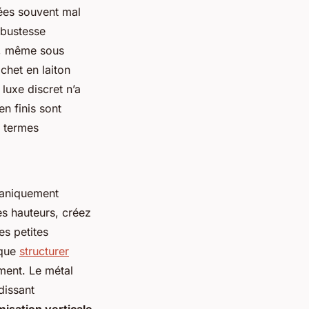
rées souvent mal
obustesse
nt, même sous
chet en laiton
luxe discret n’a
n finis sont
n termes
écaniquement
les hauteurs, créez
es petites
 que
structurer
ment. Le métal
dissant
misation verticale