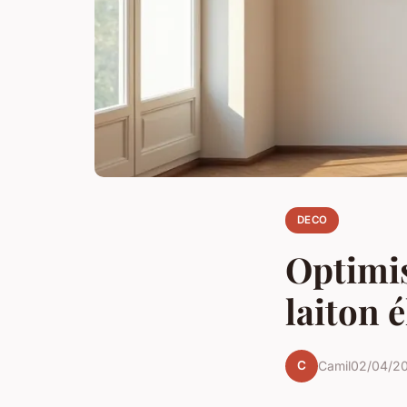
DECO
Optimis
laiton 
C
Camil
02/04/2