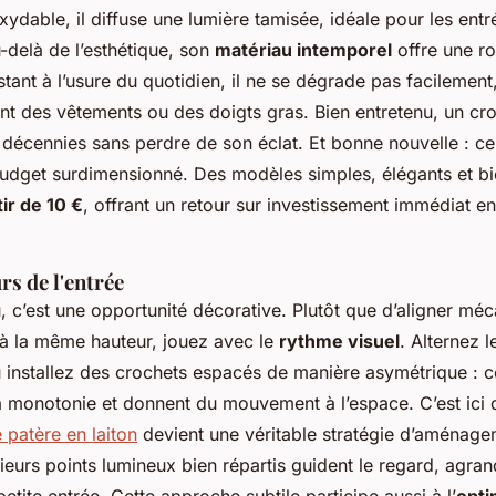
xydable, il diffuse une lumière tamisée, idéale pour les ent
u-delà de l’esthétique, son
matériau intemporel
offre une r
istant à l’usure du quotidien, il ne se dégrade pas facileme
ent des vêtements ou des doigts gras. Bien entretenu, un cro
 décennies sans perdre de son éclat. Et bonne nouvelle : ce 
udget surdimensionné. Des modèles simples, élégants et bie
tir de 10 €
, offrant un retour sur investissement immédiat e
s de l'entrée
, c’est une opportunité décorative. Plutôt que d’aligner m
 à la même hauteur, jouez avec le
rythme visuel
. Alternez 
 installez des crochets espacés de manière asymétrique : c
la monotonie et donnent du mouvement à l’espace. C’est ici
 patère en laiton
devient une véritable stratégie d’aménage
lusieurs points lumineux bien répartis guident le regard, agran
etite entrée. Cette approche subtile participe aussi à l’
opti