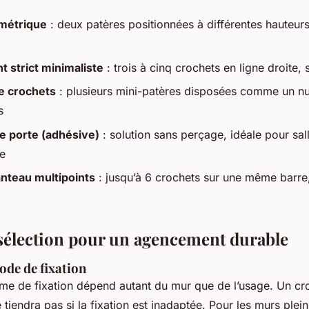
métrique
: deux patères positionnées à différentes hauteurs
c
t strict minimaliste
: trois à cinq crochets en ligne droite, 
e crochets
: plusieurs mini-patères disposées comme un nu
s
e porte (adhésive)
: solution sans perçage, idéale pour sal
te
nteau multipoints
: jusqu’à 6 crochets sur une même barre,
 sélection pour un agencement durable
ode de fixation
me de fixation dépend autant du mur que de l’usage. Un cro
iendra pas si la fixation est inadaptée. Pour les murs plein