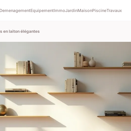
Demenagement
Equipement
Immo
Jardin
Maison
Piscine
Travaux
s en laiton élégantes