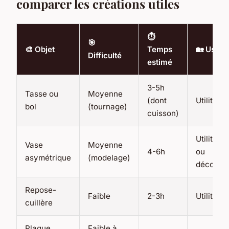
comparer les créations utiles
⏱️
🎯
🎨 Objet
Temps
🏡 Usag
Difficulté
estimé
3-5h
Tasse ou
Moyenne
(dont
Utilitaire
bol
(tournage)
cuisson)
Utilitaire
Vase
Moyenne
4-6h
ou
asymétrique
(modelage)
décorati
Repose-
Faible
2-3h
Utilitaire
cuillère
Plaque
Faible à